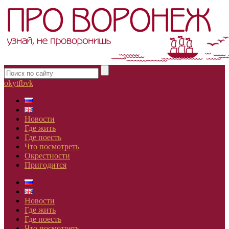
ok
yt
fb
vk
Новости
Где жить
Где поесть
Что посмотреть
Окрестности
Пригодится
Новости
Где жить
Где поесть
Что посмотреть