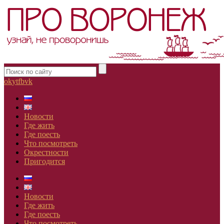
ok
yt
fb
vk
Новости
Где жить
Где поесть
Что посмотреть
Окрестности
Пригодится
Новости
Где жить
Где поесть
Что посмотреть