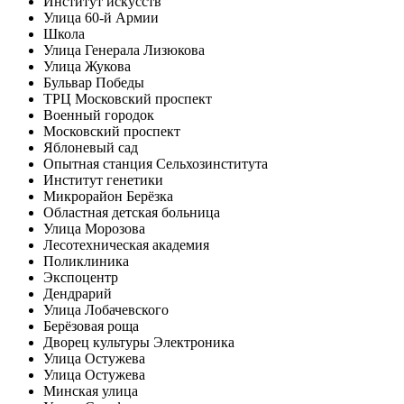
Институт искусств
Улица 60-й Армии
Школа
Улица Генерала Лизюкова
Улица Жукова
Бульвар Победы
ТРЦ Московский проспект
Военный городок
Московский проспект
Яблоневый сад
Опытная станция Сельхозинститута
Институт генетики
Микрорайон Берёзка
Областная детская больница
Улица Морозова
Лесотехническая академия
Поликлиника
Экспоцентр
Дендрарий
Улица Лобачевского
Берёзовая роща
Дворец культуры Электроника
Улица Остужева
Улица Остужева
Минская улица