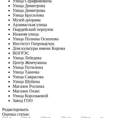
Улица Серафимовича
Улица Димитрова
Улица Димитрова
Улица Брусилова
Музей-диорама
Арзамасская улица
Гвардейский переулок
Нижняя улица
Улица Полины Осипенко
Институт Гипрокаучук
Дом культуры имени Кирова
ВОГРЭС
Улица Лебедева
Центр Жемчужина
Улица Путилина
Улица Танеева
Улица Саврасова
Улица Шубина
Магазин Росинка
Магазин Оазис
Улица Корольковой
Завод ГОО
Редактировать
Оценка статьи: