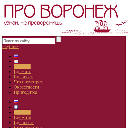
ok
yt
fb
vk
Новости
Где жить
Где поесть
Что посмотреть
Окрестности
Пригодится
Новости
Где жить
Где поесть
Что посмотреть