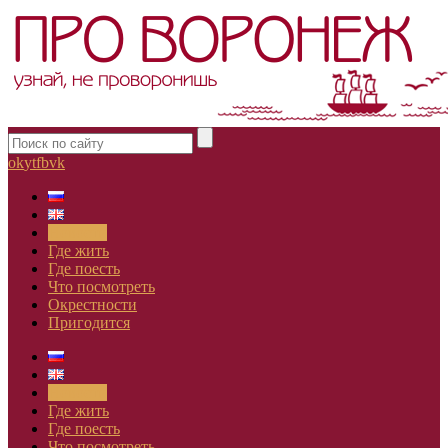
ok
yt
fb
vk
Новости
Где жить
Где поесть
Что посмотреть
Окрестности
Пригодится
Новости
Где жить
Где поесть
Что посмотреть