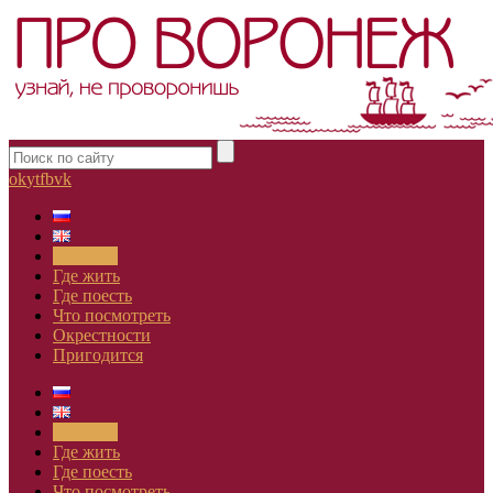
ok
yt
fb
vk
Новости
Где жить
Где поесть
Что посмотреть
Окрестности
Пригодится
Новости
Где жить
Где поесть
Что посмотреть