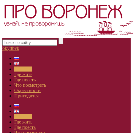
ok
yt
fb
vk
Новости
Где жить
Где поесть
Что посмотреть
Окрестности
Пригодится
Новости
Где жить
Где поесть
Что посмотреть