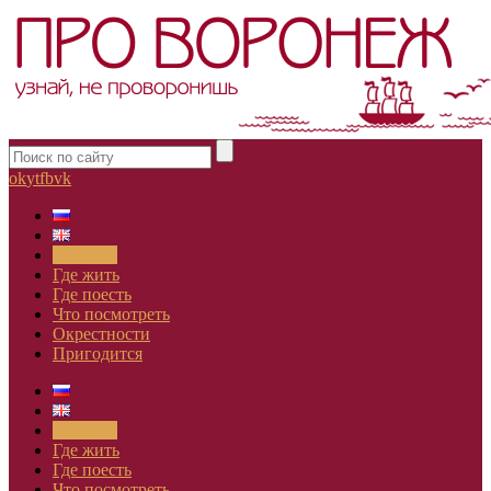
ok
yt
fb
vk
Новости
Где жить
Где поесть
Что посмотреть
Окрестности
Пригодится
Новости
Где жить
Где поесть
Что посмотреть