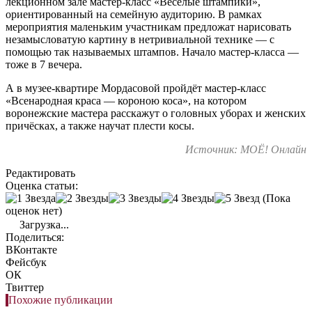
лекционном зале мастер-класс «Весёлые штампики»,
ориентированный на семейную аудиторию. В рамках
мероприятия маленьким участникам предложат нарисовать
незамысловатую картину в нетривиальной технике — с
помощью так называемых штампов. Начало мастер-класса —
тоже в 7 вечера.
А в музее-квартире Мордасовой пройдёт мастер-класс
«Всенародная краса — короною коса», на котором
воронежские мастера расскажут о головных уборах и женских
причёсках, а также научат плести косы.
Источник: МОЁ! Онлайн
Редактировать
Оценка статьи:
(Пока
оценок нет)
Загрузка...
Поделиться:
ВКонтакте
Фейсбук
ОК
Твиттер
Похожие публикации