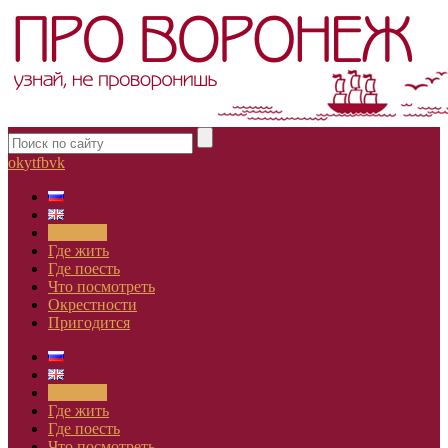
ok
yt
fb
vk
Новости
Где жить
Где поесть
Что посмотреть
Окрестности
Пригодится
Новости
Где жить
Где поесть
Что посмотреть