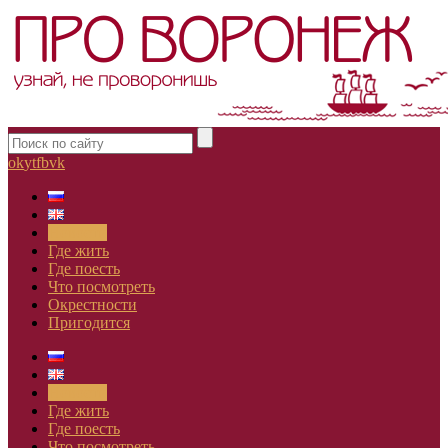
ok
yt
fb
vk
Новости
Где жить
Где поесть
Что посмотреть
Окрестности
Пригодится
Новости
Где жить
Где поесть
Что посмотреть