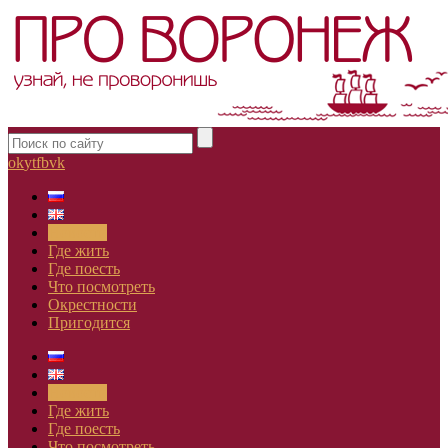
ok
yt
fb
vk
Новости
Где жить
Где поесть
Что посмотреть
Окрестности
Пригодится
Новости
Где жить
Где поесть
Что посмотреть