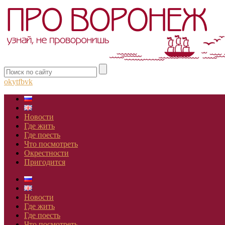
ok
yt
fb
vk
Новости
Где жить
Где поесть
Что посмотреть
Окрестности
Пригодится
Новости
Где жить
Где поесть
Что посмотреть