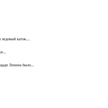
ледовый каток....
и...
ади Ленина было...