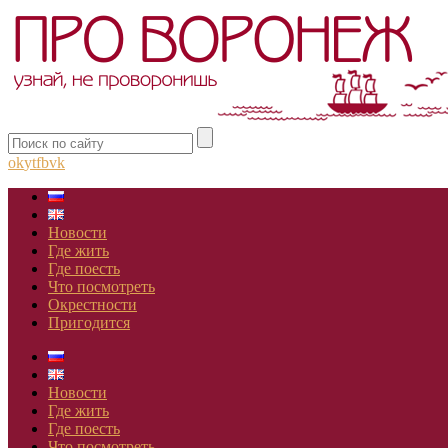
ok
yt
fb
vk
Новости
Где жить
Где поесть
Что посмотреть
Окрестности
Пригодится
Новости
Где жить
Где поесть
Что посмотреть