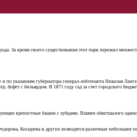
да. За время своего существования этот парк пережил множеств
е и по указаниям губернатора генерал-лейтенанта Николая Ланге
тр, буфет с бильярдом. В 1871 году сад за счет городского бюд
ющие крепостные башни с зубцами. Взамен обветшалого здания 
 Федорова, Косырева и других возводятся различные небольшие по