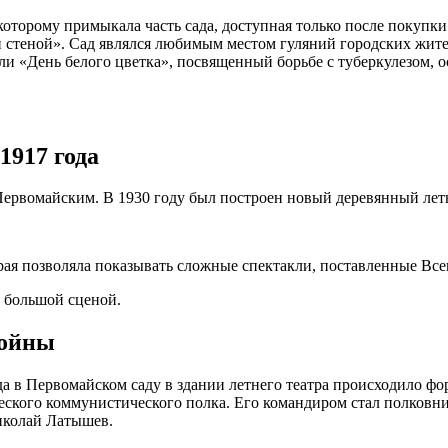
которому примыкала часть сада, доступная только после покупки
й стеной». Сад являлся любимым местом гуляний городских жите
ли «День белого цветка», посвященный борьбе с туберкулезом,
1917 года
рвомайским. В 1930 году был построен новый деревянный летни
рая позволяла показывать сложные спектакли, поставленные Вс
с большой сценой.
войны
а в Первомайском саду в здании летнего театра происходило фор
ского коммунистического полка. Его командиром стал полковни
иколай Латышев.