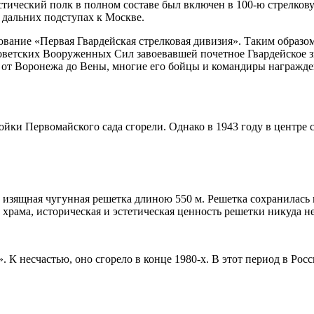
тический полк в полном составе был включен в 100-ю стрелкову
 дальних подступах к Москве.
ование «Первая Гвардейская стрелковая дивизия». Таким образ
Советских Вооруженных Сил завоевавшей почетное Гвардейское з
ь от Воронежа до Вены, многие его бойцы и командиры награжд
йки Первомайского сада сгорели. Однако в 1943 году в центре 
 изящная чугунная решетка длиною 550 м. Решетка сохранилась и
храма, историческая и эстетическая ценность решетки никуда не
 К несчастью, оно сгорело в конце 1980-х. В этот период в Росс